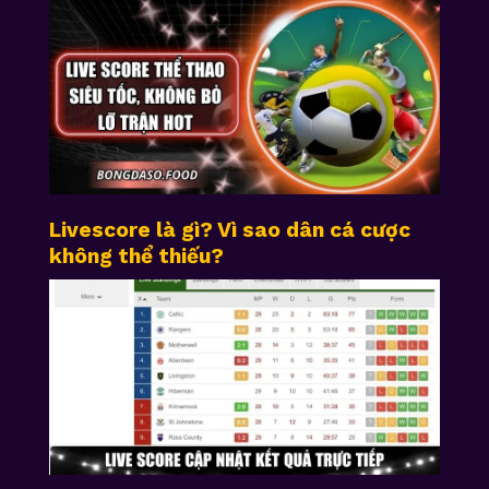
Livescore là gì? Vì sao dân cá cược
không thể thiếu?