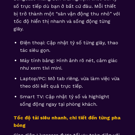
số trực tiếp dù bạn ở bất cứ đâu. Mỗi thiết
bị trở thành một “sân vận động thu nhỏ” với
tốc độ hiển thị nhanh và sống động từng
giây.
Điện thoại: Cập nhật tỷ số từng giây, thao
tác siêu gọn.
Máy tính bảng: Hình ảnh rõ nét, cảm giác
như xem tivi mini.
Laptop/PC: Mở tab riêng, vừa làm việc vừa
theo dõi kết quả trực tiếp.
Smart TV: Cập nhật tỷ số và highlight
sống động ngay tại phòng khách.
Tốc độ tải siêu nhanh, chi tiết đến từng pha
bóng