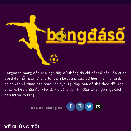
Bongdaso mang đến cho bạn đầy đủ thông tin chi tiết về các kèo cược
bóng đá mỗi ngày. Chúng tôi cam kết cung cấp dữ liệu nhanh chóng,
chính xác và được cập nhật liên tục. Tại đây, bạn có thể theo dõi kèo
châu Á, kèo châu Âu, kèo tài xỉu cùng lịch thi đấu tổng hợp một cách
tiện lợi và rõ ràng.
Theo dõi chúng tôi
VỀ CHÚNG TÔI