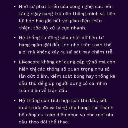
Nhờ sự phát triển của công nghệ, các nền
tảng ngày càng trở nên thông minh và tiện
lợi hơn bao giờ hết với giao diện thân
thiện, tốc độ xử lý cực nhanh.
Hệ thống tự động cập nhật dữ liệu từ
hàng ngàn giải đấu lớn nhỏ trên toàn thế
giới mà không xảy ra sai sót hay chậm trễ.
Livescore không chỉ cung cấp tỷ số mà còn
hiển thị các thông số quan trọng như số
lần dứt điểm, kiểm soát bóng hay thống kê
cầu thủ để giúp người dùng có cái nhìn
toàn diện về trận đấu.
Hệ thống còn tích hợp lịch thi đấu, kết
quả trước đó và bảng xếp hạng, tạo thành
bộ công cụ toàn diện phục vụ cho mọi nhu
cầu theo dõi thể thao.