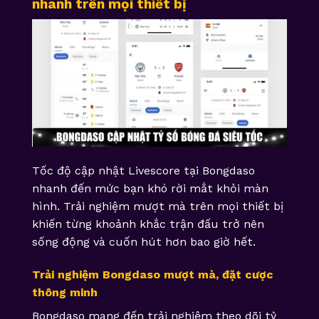
nhanh trên mọi thiết bị
Tốc độ cập nhật Livescore tại Bongdaso
nhanh đến mức bạn khó rời mắt khỏi màn
hình. Trải nghiệm mượt mà trên mọi thiết bị
khiến từng khoảnh khắc trận đấu trở nên
sống động và cuốn hút hơn bao giờ hết.
Trải nghiệm Bongdaso mượt mà, đặt cược
thông minh
Bongdaso mang đến trải nghiệm theo dõi tỷ