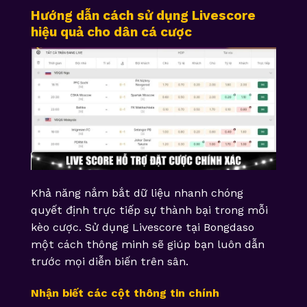
Hướng dẫn cách sử dụng Livescore
hiệu quả cho dân cá cược
Khả năng nắm bắt dữ liệu nhanh chóng
quyết định trực tiếp sự thành bại trong mỗi
kèo cược. Sử dụng Livescore tại Bongdaso
một cách thông minh sẽ giúp bạn luôn dẫn
trước mọi diễn biến trên sân.
Nhận biết các cột thông tin chính