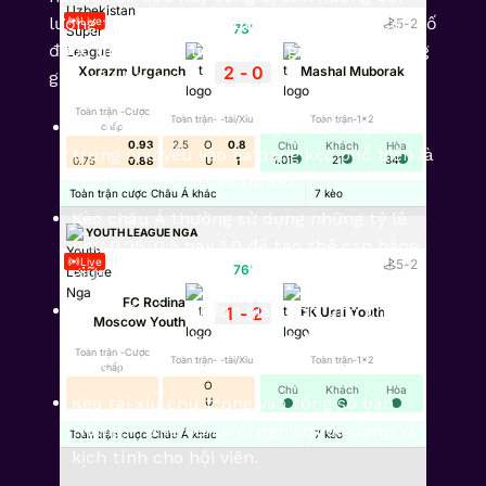
lượng tiền đặt cược dồn vào từng cửa. Con số
Live
5
-
2
73
'
được điều chỉnh liên tục để giữ thế cân bằng
2
-
0
Xorazm Urganch
Mashal Muborak
giữa các lựa chọn.
Toàn trận -Cược
Toàn trận- -tài/Xỉu
Toàn trận-1x2
Thị trường cá cược bóng đá hiện tại tập
chấp
0.93
2.5
O
0.8
Chủ
Khách
Hòa
trung chủ yếu vào ba dạng kèo phổ biến là
1.01
21
34
0.75
0.88
U
1
châu Á, châu Âu và tài xỉu.
Toàn trận cược Châu Á khác
7
kèo
Kèo châu Á thường sử dụng những tỷ lệ
YOUTH LEAGUE NGA
như 0.25, 0.5 hay 1.0 để tạo thế cân bằng
Live
5
-
2
76
'
giữa hai đội.
FC Rodina
Kèo châu Âu lại đơn giản hơn, cho phép
1
-
2
FK Ural Youth
Moscow Youth
lựa chọn giữa ba khả năng: thắng, thua
Toàn trận -Cược
Toàn trận- -tài/Xỉu
Toàn trận-1x2
hoặc hòa.
chấp
O
Chủ
Khách
Hòa
Kèo tài xỉu chú trọng vào tổng số bàn
U
thắng, mang đến trải nghiệm đa dạng và
Toàn trận cược Châu Á khác
7
kèo
kịch tính cho hội viên.