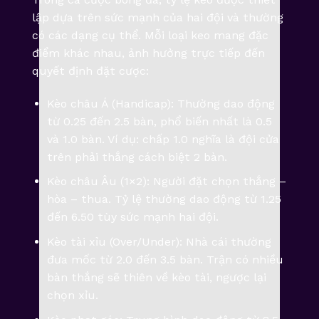
lập dựa trên sức mạnh của hai đội và thường
có các dạng cụ thể. Mỗi loại keo mang đặc
điểm khác nhau, ảnh hưởng trực tiếp đến
quyết định đặt cược:
Kèo châu Á (Handicap): Thường dao động
từ 0.25 đến 2.5 bàn, phổ biến nhất là 0.5
và 1.0 bàn. Ví dụ: chấp 1.0 nghĩa là đội cửa
trên phải thắng cách biệt 2 bàn.
Kèo châu Âu (1×2): Người đặt chọn thắng –
hòa – thua. Tỷ lệ thường dao động từ 1.25
đến 6.50 tùy sức mạnh hai đội.
Kèo tài xỉu (Over/Under): Nhà cái thường
đưa mốc từ 2.0 đến 3.5 bàn. Trận có nhiều
bàn thắng sẽ thiên về kèo tài, ngược lại
chọn xỉu.