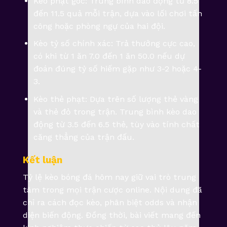
Kèo phạt góc: Trung bình dao động từ 8.5
đến 11.5 quả mỗi trận, dựa vào lối chơi tấn
công hoặc phòng ngự của hai đội.
Kèo tỷ số chính xác: Trả thưởng cực cao,
có khi từ 1 ăn 7.0 đến 1 ăn 50.0 nếu dự
đoán đúng tỷ số hiếm gặp như 3-2 hoặc 4-
3.
Kèo thẻ phạt: Dựa trên số lượng thẻ vàng
và thẻ đỏ trong trận. Trung bình kèo dao
động từ 3.5 đến 6.5 thẻ, tùy vào tính chất
căng thẳng của trận đấu.
Kết luận
Tỷ lệ kèo bóng đá hôm nay giữ vai trò trung
tâm trong mọi trận cược online. Nội dung đã
chỉ ra cách đọc kèo, phân biệt odds và nhận
diện biến động. Đồng thời, bài viết mang đến