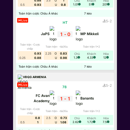
0.88
3.5
O
1
Chủ
Khách
Hòa
1.01
51
201
0.5
0.93
U
0.8
Toàn trận cược Châu Á khác
7
kèo
Live
5
-
2
HT
1
-
0
JaPS
MP Mikkeli
Toàn trận -Cược
Toàn trận- -tài/Xỉu
Toàn trận-1x2
chấp
0.93
2.25
O
0.83
Chủ
Khách
Hòa
1.3
4.33
12
0.25
0.88
U
0.98
Toàn trận cược Châu Á khác
7
kèo
VĐQG ARMENIA
Live
5
-
2
78
'
FC Avan
1
-
1
Banants
Academy
Toàn trận -Cược
Toàn trận- -tài/Xỉu
Toàn trận-1x2
chấp
0.8
2.5
O
0.73
Chủ
Khách
Hòa
2.62
1.72
7.5
0.5
1
U
1.08