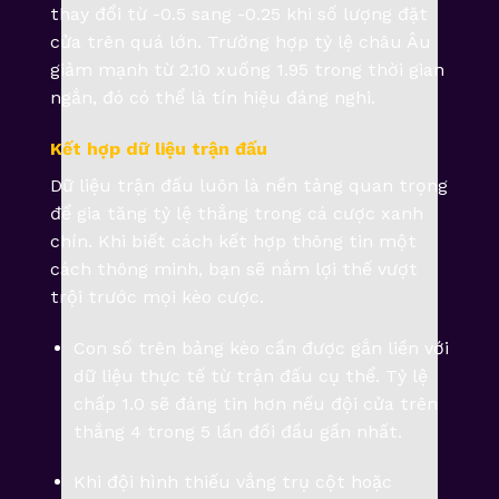
thay đổi từ -0.5 sang -0.25 khi số lượng đặt
cửa trên quá lớn. Trường hợp tỷ lệ châu Âu
giảm mạnh từ 2.10 xuống 1.95 trong thời gian
ngắn, đó có thể là tín hiệu đáng nghi.
Kết hợp dữ liệu trận đấu
Dữ liệu trận đấu luôn là nền tảng quan trọng
để gia tăng tỷ lệ thắng trong cá cược xanh
chín. Khi biết cách kết hợp thông tin một
cách thông minh, bạn sẽ nắm lợi thế vượt
trội trước mọi kèo cược.
Con số trên bảng kèo cần được gắn liền với
dữ liệu thực tế từ trận đấu cụ thể. Tỷ lệ
chấp 1.0 sẽ đáng tin hơn nếu đội cửa trên
thắng 4 trong 5 lần đối đầu gần nhất.
Khi đội hình thiếu vắng trụ cột hoặc