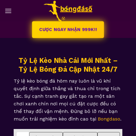
Bỏ
qua
nội
dung
CƯỢC NGAY NHẬN 999K!!
Tỷ Lệ Kèo Nhà Cái Mới Nhất –
Tỷ Lệ Bóng Đá Cập Nhật 24/7
Tỷ lệ kèo bóng đá hôm nay luôn là vũ khí
quyết định giữa thắng và thua chỉ trong tích
tắc. Sự cạnh tranh gay gắt tạo ra một sân
chơi xanh chín nơi mọi cú đặt cược đều có
thể thay đổi vận mệnh. Đừng bỏ lỡ nếu bạn
muốn trải nghiệm kèo đỉnh cao tại
Bongdaso
.