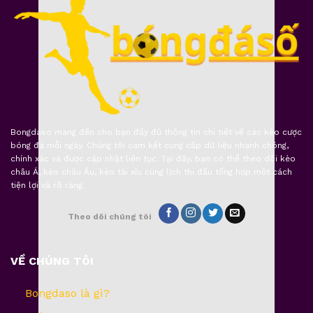
Bongdaso mang đến cho bạn đầy đủ thông tin chi tiết về các kèo cược
bóng đá mỗi ngày. Chúng tôi cam kết cung cấp dữ liệu nhanh chóng,
chính xác và được cập nhật liên tục. Tại đây, bạn có thể theo dõi kèo
châu Á, kèo châu Âu, kèo tài xỉu cùng lịch thi đấu tổng hợp một cách
tiện lợi và rõ ràng.
Theo dõi chúng tôi
VỀ CHÚNG TÔI
Bongdaso là gì?