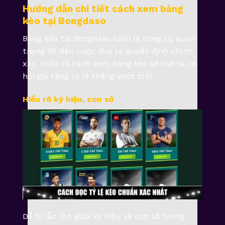
Hướng dẫn chi tiết cách xem bảng
kèo tại Bongdaso
Bảng kèo tại Bongdaso luôn là công cụ quan
trọng để dân cược đưa ra quyết định chính
xác. Hiểu rõ cách xem bảng kèo sẽ mở ra cơ
hội gia tăng tỷ lệ thắng vượt trội.
Hiểu rõ ký hiệu, con số
Dễ bị lẫn lộn giữa ký hiệu và con số trong