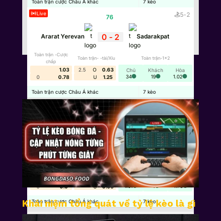
Toàn trận cược Châu Á khác
7
kèo
Live
5
-
2
76
'
0
-
2
Ararat Yerevan
Sadarakpat
Toàn trận -Cược
Toàn trận- -tài/Xỉu
Toàn trận-1x2
chấp
1.03
2.5
O
0.63
Chủ
Khách
Hòa
34
19
1.02
0
0.78
U
1.25
Toàn trận cược Châu Á khác
7
kèo
VĐQG GEORGIA
Live
5
-
2
30
'
FC Metalurgi
1
-
0
Torpedo Kutaisi
Rustavi
Toàn trận -Cược
Toàn trận- -tài/Xỉu
Toàn trận-1x2
chấp
0.9
2.5
O
0.85
Chủ
Khách
Hòa
1.61
4
4.75
0
0.9
U
0.95
Khái niệm tổng quát về tỷ lệ kèo là gì
Toàn trận cược Châu Á khác
7
kèo
KYRGYZSTAN TOP LIGA